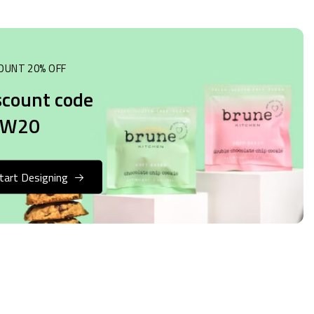
OUNT 20% OFF
scount code
EW20
tart Designing