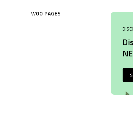
WOO PAGES
DISC
Di
N
S