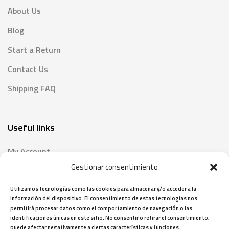
About Us
Blog
Start a Return
Contact Us
Shipping FAQ
Useful links
My Account
Gestionar consentimiento
Print Provider
Become a Partner
Utilizamos tecnologías como las cookies para almacenar y/o acceder a la
información del dispositivo. El consentimiento de estas tecnologías nos
Custom Products
permitirá procesar datos como el comportamiento de navegación o las
identificaciones únicas en este sitio. No consentir o retirar el consentimiento,
Make your own shirt
puede afectar negativamente a ciertas características y funciones.