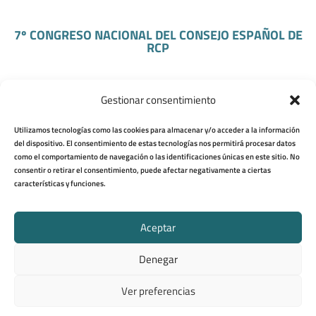
7º CONGRESO NACIONAL DEL CONSEJO ESPAÑOL DE
RCP
A Coruña 22 y 23 de Noviembre de 2024
Gestionar consentimiento
LUGAR DE CELEBRACIÓN:
Utilizamos tecnologías como las cookies para almacenar y/o acceder a la información
del dispositivo. El consentimiento de estas tecnologías nos permitirá procesar datos
como el comportamiento de navegación o las identificaciones únicas en este sitio. No
Palacio de Exposiciones de Coruña
consentir o retirar el consentimiento, puede afectar negativamente a ciertas
características y funciones.
Mlle. de Trasatlánticos, s/n, 15003 A Coruña
Aceptar
© 2024 Consejo Español de RCP | Servicio web y
Denegar
plataforma:
Eventos
Ver preferencias
Aviso Legal
|
Política de Privacidad
|
Política de Cookies